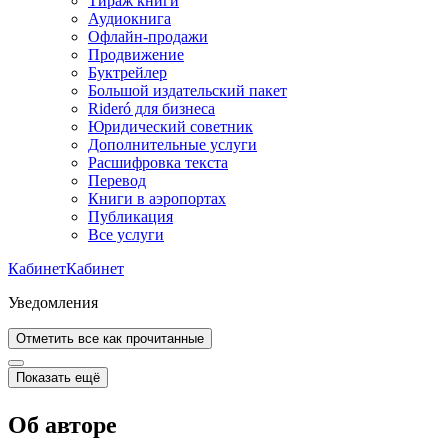
Тираж книги
Аудиокнига
Офлайн-продажи
Продвижение
Буктрейлер
Большой издательский пакет
Rideró для бизнеса
Юридический советник
Дополнительные услуги
Расшифровка текста
Перевод
Книги в аэропортах
Публикация
Все услуги
Кабинет
Кабинет
Уведомления
Отметить все как прочитанные
Показать ещё
Об авторе