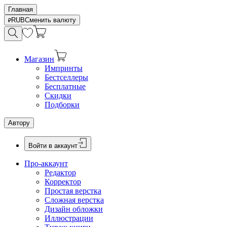
Главная
RUB
Сменить валюту
Магазин
Импринты
Бестселлеры
Бесплатные
Скидки
Подборки
Автору
Войти в аккаунт
Про-аккаунт
Редактор
Корректор
Простая верстка
Сложная верстка
Дизайн обложки
Иллюстрации