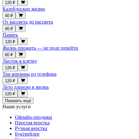
120 ₽
Калейдоскоп жизни
40 ₽
От рассвета до рассвета
40 ₽
Память
120 ₽
Жизнь прожить — не поле перейти
60 ₽
Листок в клетку
120 ₽
Три корзины из телефона
120 ₽
Лето длиною в жизнь
120 ₽
Показать ещё
Наши услуги
Офлайн-продажи
Простая верстка
Ручная верстка
Буктрейлер