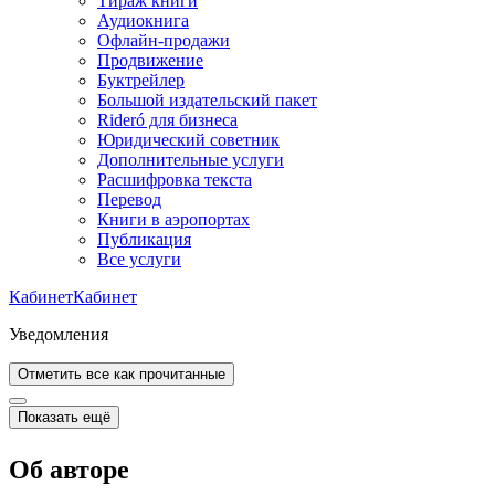
Тираж книги
Аудиокнига
Офлайн-продажи
Продвижение
Буктрейлер
Большой издательский пакет
Rideró для бизнеса
Юридический советник
Дополнительные услуги
Расшифровка текста
Перевод
Книги в аэропортах
Публикация
Все услуги
Кабинет
Кабинет
Уведомления
Отметить все как прочитанные
Показать ещё
Об авторе