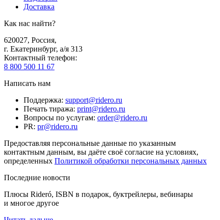
Доставка
Как нас найти?
620027
,
Россия
,
г. Екатеринбург, а/я 313
Контактный телефон
:
8 800 500 11 67
Написать нам
Поддержка
:
support@ridero.ru
Печать тиража
:
print@ridero.ru
Вопросы по услугам
:
order@ridero.ru
PR
:
pr@ridero.ru
Предоставляя персональные данные по указанным
контактным данным, вы даёте своё согласие на условиях,
определенных
Политикой обработки персональных данных
Последние новости
Плюсы Rideró, ISBN в подарок, буктрейлеры, вебинары
и многое другое
Читать дальше