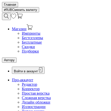
Главная
RUB
Сменить валюту
Магазин
Импринты
Бестселлеры
Бесплатные
Скидки
Подборки
Автору
Войти в аккаунт
Про-аккаунт
Редактор
Корректор
Простая верстка
Сложная верстка
Дизайн обложки
Иллюстрации