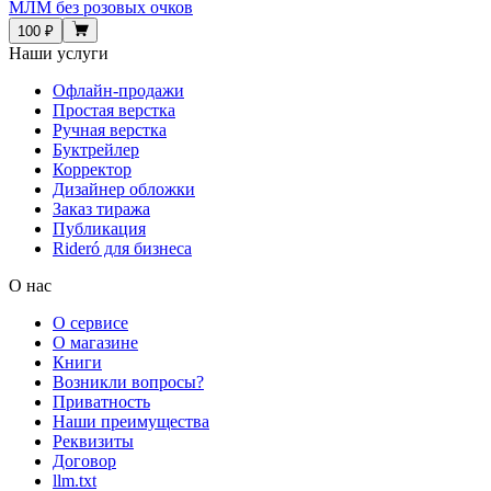
МЛМ без розовых очков
100 ₽
Наши услуги
Офлайн-продажи
Простая верстка
Ручная верстка
Буктрейлер
Корректор
Дизайнер обложки
Заказ тиража
Публикация
Rideró для бизнеса
О нас
О сервисе
О магазине
Книги
Возникли вопросы?
Приватность
Наши преимущества
Реквизиты
Договор
llm.txt