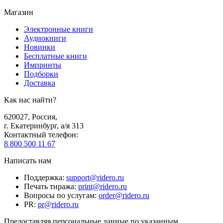
Магазин
Электронные книги
Аудиокниги
Новинки
Бесплатные книги
Импринты
Подборки
Доставка
Как нас найти?
620027
,
Россия
,
г. Екатеринбург, а/я 313
Контактный телефон
:
8 800 500 11 67
Написать нам
Поддержка
:
support@ridero.ru
Печать тиража
:
print@ridero.ru
Вопросы по услугам
:
order@ridero.ru
PR
:
pr@ridero.ru
Предоставляя персональные данные по указанным