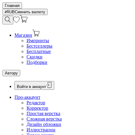
Главная
RUB
Сменить валюту
Магазин
Импринты
Бестселлеры
Бесплатные
Скидки
Подборки
Автору
Войти в аккаунт
Про-аккаунт
Редактор
Корректор
Простая верстка
Сложная верстка
Дизайн обложки
Иллюстрации