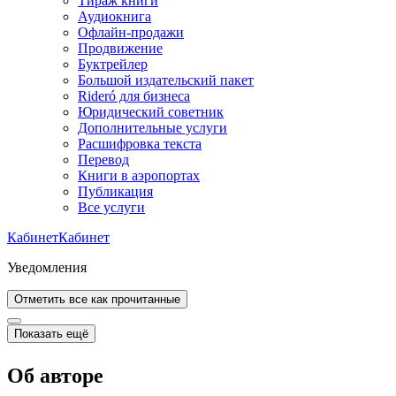
Тираж книги
Аудиокнига
Офлайн-продажи
Продвижение
Буктрейлер
Большой издательский пакет
Rideró для бизнеса
Юридический советник
Дополнительные услуги
Расшифровка текста
Перевод
Книги в аэропортах
Публикация
Все услуги
Кабинет
Кабинет
Уведомления
Отметить все как прочитанные
Показать ещё
Об авторе