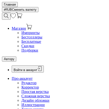
Главная
RUB
Сменить валюту
Магазин
Импринты
Бестселлеры
Бесплатные
Скидки
Подборки
Автору
Войти в аккаунт
Про-аккаунт
Редактор
Корректор
Простая верстка
Сложная верстка
Дизайн обложки
Иллюстрации