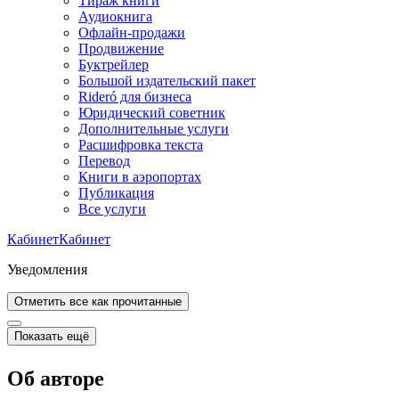
Тираж книги
Аудиокнига
Офлайн-продажи
Продвижение
Буктрейлер
Большой издательский пакет
Rideró для бизнеса
Юридический советник
Дополнительные услуги
Расшифровка текста
Перевод
Книги в аэропортах
Публикация
Все услуги
Кабинет
Кабинет
Уведомления
Отметить все как прочитанные
Показать ещё
Об авторе