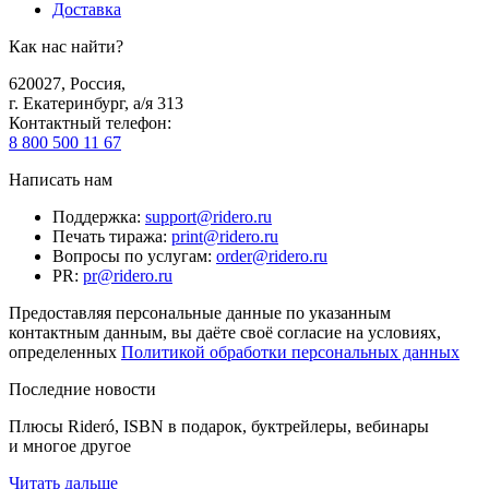
Доставка
Как нас найти?
620027
,
Россия
,
г. Екатеринбург, а/я 313
Контактный телефон
:
8 800 500 11 67
Написать нам
Поддержка
:
support@ridero.ru
Печать тиража
:
print@ridero.ru
Вопросы по услугам
:
order@ridero.ru
PR
:
pr@ridero.ru
Предоставляя персональные данные по указанным
контактным данным, вы даёте своё согласие на условиях,
определенных
Политикой обработки персональных данных
Последние новости
Плюсы Rideró, ISBN в подарок, буктрейлеры, вебинары
и многое другое
Читать дальше