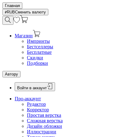
Главная
RUB
Сменить валюту
Магазин
Импринты
Бестселлеры
Бесплатные
Скидки
Подборки
Автору
Войти в аккаунт
Про-аккаунт
Редактор
Корректор
Простая верстка
Сложная верстка
Дизайн обложки
Иллюстрации