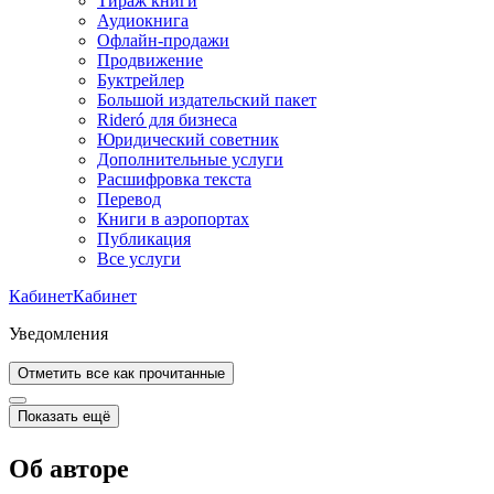
Тираж книги
Аудиокнига
Офлайн-продажи
Продвижение
Буктрейлер
Большой издательский пакет
Rideró для бизнеса
Юридический советник
Дополнительные услуги
Расшифровка текста
Перевод
Книги в аэропортах
Публикация
Все услуги
Кабинет
Кабинет
Уведомления
Отметить все как прочитанные
Показать ещё
Об авторе