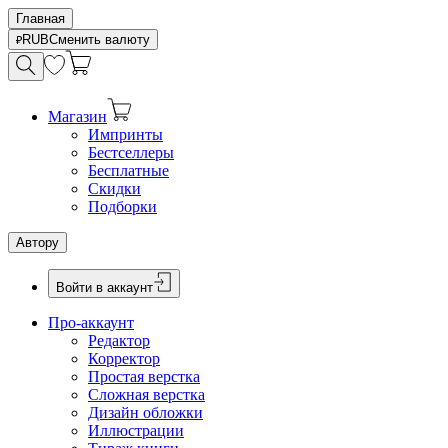
Главная
RUB
Сменить валюту
Магазин
Импринты
Бестселлеры
Бесплатные
Скидки
Подборки
Автору
Войти в аккаунт
Про-аккаунт
Редактор
Корректор
Простая верстка
Сложная верстка
Дизайн обложки
Иллюстрации