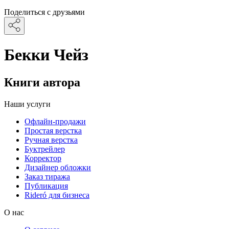
Поделиться с друзьями
Бекки Чейз
Книги автора
Наши услуги
Офлайн-продажи
Простая верстка
Ручная верстка
Буктрейлер
Корректор
Дизайнер обложки
Заказ тиража
Публикация
Rideró для бизнеса
О нас