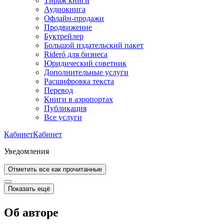
Тираж книги
Аудиокнига
Офлайн-продажи
Продвижение
Буктрейлер
Большой издательский пакет
Rideró для бизнеса
Юридический советник
Дополнительные услуги
Расшифровка текста
Перевод
Книги в аэропортах
Публикация
Все услуги
Кабинет
Кабинет
Уведомления
Отметить все как прочитанные
Показать ещё
Об авторе