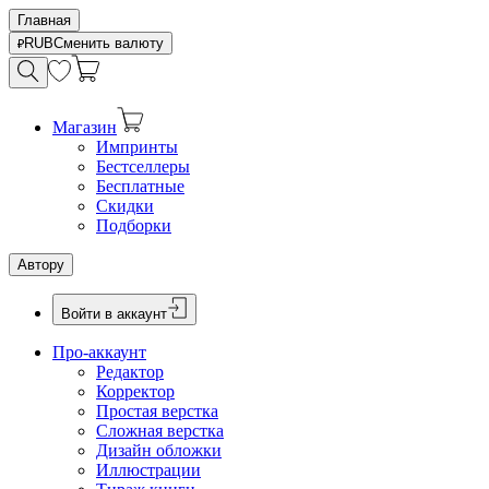
Главная
RUB
Сменить валюту
Магазин
Импринты
Бестселлеры
Бесплатные
Скидки
Подборки
Автору
Войти в аккаунт
Про-аккаунт
Редактор
Корректор
Простая верстка
Сложная верстка
Дизайн обложки
Иллюстрации