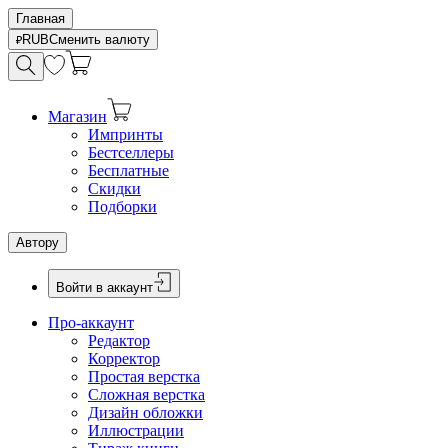
Главная
RUB
Сменить валюту
Магазин
Импринты
Бестселлеры
Бесплатные
Скидки
Подборки
Автору
Войти в аккаунт
Про-аккаунт
Редактор
Корректор
Простая верстка
Сложная верстка
Дизайн обложки
Иллюстрации