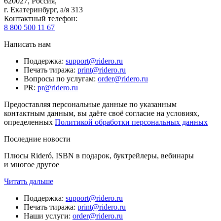
620027
,
Россия
,
г. Екатеринбург, а/я 313
Контактный телефон
:
8 800 500 11 67
Написать нам
Поддержка
:
support@ridero.ru
Печать тиража
:
print@ridero.ru
Вопросы по услугам
:
order@ridero.ru
PR
:
pr@ridero.ru
Предоставляя персональные данные по указанным
контактным данным, вы даёте своё согласие на условиях,
определенных
Политикой обработки персональных данных
Последние новости
Плюсы Rideró, ISBN в подарок, буктрейлеры, вебинары
и многое другое
Читать дальше
Поддержка
:
support@ridero.ru
Печать тиража
:
print@ridero.ru
Наши услуги
:
order@ridero.ru