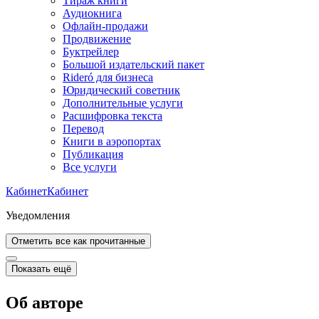
Тираж книги
Аудиокнига
Офлайн-продажи
Продвижение
Буктрейлер
Большой издательский пакет
Rideró для бизнеса
Юридический советник
Дополнительные услуги
Расшифровка текста
Перевод
Книги в аэропортах
Публикация
Все услуги
Кабинет
Кабинет
Уведомления
Отметить все как прочитанные
Показать ещё
Об авторе