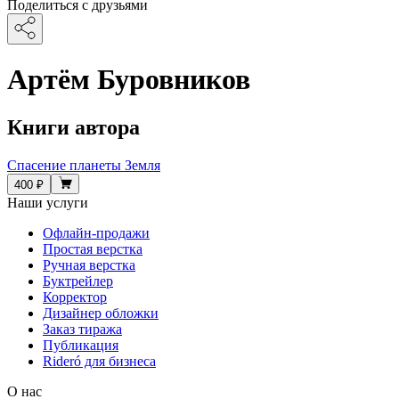
Поделиться с друзьями
Артём Буровников
Книги автора
Спасение планеты Земля
400 ₽
Наши услуги
Офлайн-продажи
Простая верстка
Ручная верстка
Буктрейлер
Корректор
Дизайнер обложки
Заказ тиража
Публикация
Rideró для бизнеса
О нас