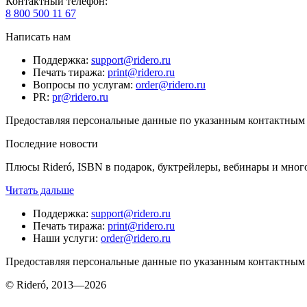
Контактный телефон
:
8 800 500 11 67
Написать нам
Поддержка
:
support@ridero.ru
Печать тиража
:
print@ridero.ru
Вопросы по услугам
:
order@ridero.ru
PR
:
pr@ridero.ru
Предоставляя персональные данные по указанным контактным д
Последние новости
Плюсы Rideró, ISBN в подарок, буктрейлеры, вебинары и мног
Читать дальше
Поддержка
:
support@ridero.ru
Печать тиража
:
print@ridero.ru
Наши услуги
:
order@ridero.ru
Предоставляя персональные данные по указанным контактным д
© Rideró, 2013—
2026