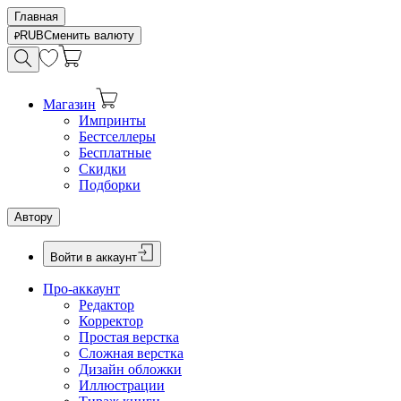
Главная
RUB
Сменить валюту
Магазин
Импринты
Бестселлеры
Бесплатные
Скидки
Подборки
Автору
Войти в аккаунт
Про-аккаунт
Редактор
Корректор
Простая верстка
Сложная верстка
Дизайн обложки
Иллюстрации