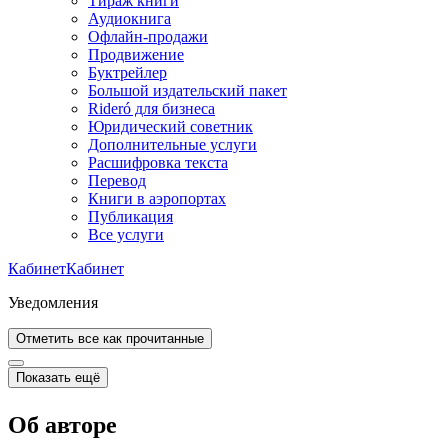
Тираж книги
Аудиокнига
Офлайн-продажи
Продвижение
Буктрейлер
Большой издательский пакет
Rideró для бизнеса
Юридический советник
Дополнительные услуги
Расшифровка текста
Перевод
Книги в аэропортах
Публикация
Все услуги
Кабинет
Кабинет
Уведомления
Отметить все как прочитанные
Показать ещё
Об авторе