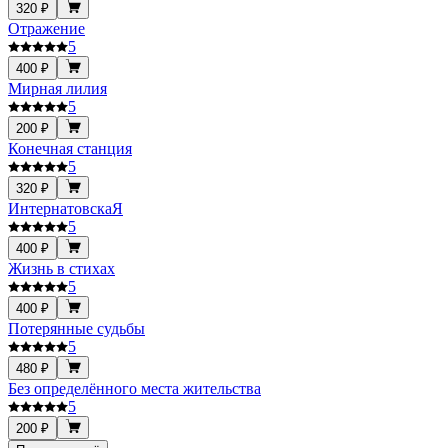
320 ₽
Отражение
5
400 ₽
Мирная лилия
5
200 ₽
Конечная станция
5
320 ₽
ИнтернатовскаЯ
5
400 ₽
Жизнь в стихах
5
400 ₽
Потерянные судьбы
5
480 ₽
Без определённого места жительства
5
200 ₽