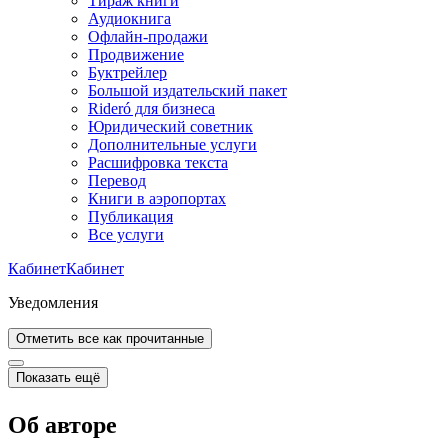
Тираж книги
Аудиокнига
Офлайн-продажи
Продвижение
Буктрейлер
Большой издательский пакет
Rideró для бизнеса
Юридический советник
Дополнительные услуги
Расшифровка текста
Перевод
Книги в аэропортах
Публикация
Все услуги
Кабинет
Кабинет
Уведомления
Отметить все как прочитанные
Показать ещё
Об авторе