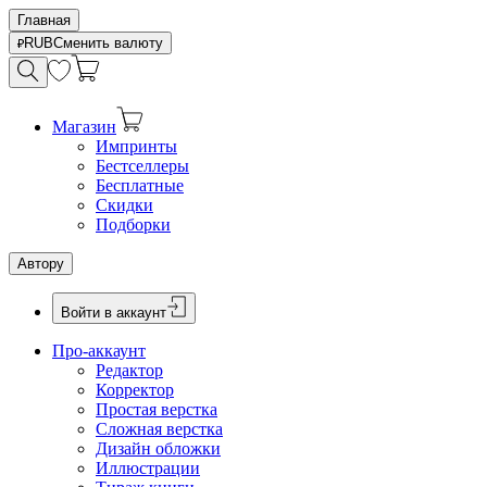
Главная
RUB
Сменить валюту
Магазин
Импринты
Бестселлеры
Бесплатные
Скидки
Подборки
Автору
Войти в аккаунт
Про-аккаунт
Редактор
Корректор
Простая верстка
Сложная верстка
Дизайн обложки
Иллюстрации