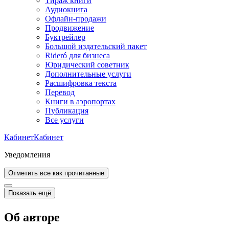
Тираж книги
Аудиокнига
Офлайн-продажи
Продвижение
Буктрейлер
Большой издательский пакет
Rideró для бизнеса
Юридический советник
Дополнительные услуги
Расшифровка текста
Перевод
Книги в аэропортах
Публикация
Все услуги
Кабинет
Кабинет
Уведомления
Отметить все как прочитанные
Показать ещё
Об авторе