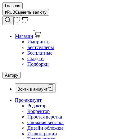
Главная
RUB
Сменить валюту
Магазин
Импринты
Бестселлеры
Бесплатные
Скидки
Подборки
Автору
Войти в аккаунт
Про-аккаунт
Редактор
Корректор
Простая верстка
Сложная верстка
Дизайн обложки
Иллюстрации