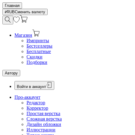
Главная
RUB
Сменить валюту
Магазин
Импринты
Бестселлеры
Бесплатные
Скидки
Подборки
Автору
Войти в аккаунт
Про-аккаунт
Редактор
Корректор
Простая верстка
Сложная верстка
Дизайн обложки
Иллюстрации