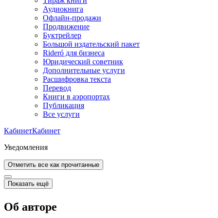
Тираж книги
Аудиокнига
Офлайн-продажи
Продвижение
Буктрейлер
Большой издательский пакет
Rideró для бизнеса
Юридический советник
Дополнительные услуги
Расшифровка текста
Перевод
Книги в аэропортах
Публикация
Все услуги
Кабинет
Кабинет
Уведомления
Отметить все как прочитанные
Показать ещё
Об авторе