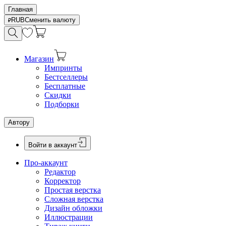
Главная
RUB
Сменить валюту
Магазин
Импринты
Бестселлеры
Бесплатные
Скидки
Подборки
Автору
Войти в аккаунт
Про-аккаунт
Редактор
Корректор
Простая верстка
Сложная верстка
Дизайн обложки
Иллюстрации