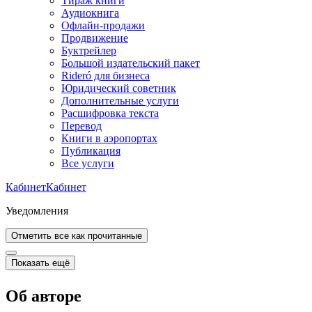
Тираж книги
Аудиокнига
Офлайн-продажи
Продвижение
Буктрейлер
Большой издательский пакет
Rideró для бизнеса
Юридический советник
Дополнительные услуги
Расшифровка текста
Перевод
Книги в аэропортах
Публикация
Все услуги
Кабинет
Кабинет
Уведомления
Отметить все как прочитанные
Показать ещё
Об авторе