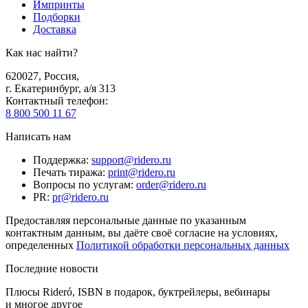
Импринты
Подборки
Доставка
Как нас найти?
620027
,
Россия
,
г. Екатеринбург, а/я 313
Контактный телефон
:
8 800 500 11 67
Написать нам
Поддержка
:
support@ridero.ru
Печать тиража
:
print@ridero.ru
Вопросы по услугам
:
order@ridero.ru
PR
:
pr@ridero.ru
Предоставляя персональные данные по указанным
контактным данным, вы даёте своё согласие на условиях,
определенных
Политикой обработки персональных данных
Последние новости
Плюсы Rideró, ISBN в подарок, буктрейлеры, вебинары
и многое другое