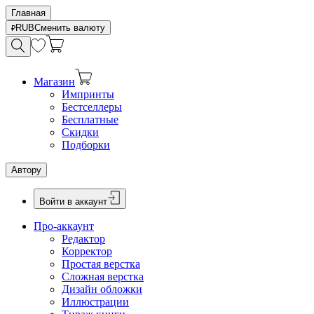
Главная
RUB
Сменить валюту
Магазин
Импринты
Бестселлеры
Бесплатные
Скидки
Подборки
Автору
Войти в аккаунт
Про-аккаунт
Редактор
Корректор
Простая верстка
Сложная верстка
Дизайн обложки
Иллюстрации