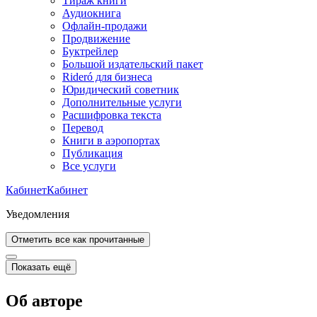
Тираж книги
Аудиокнига
Офлайн-продажи
Продвижение
Буктрейлер
Большой издательский пакет
Rideró для бизнеса
Юридический советник
Дополнительные услуги
Расшифровка текста
Перевод
Книги в аэропортах
Публикация
Все услуги
Кабинет
Кабинет
Уведомления
Отметить все как прочитанные
Показать ещё
Об авторе