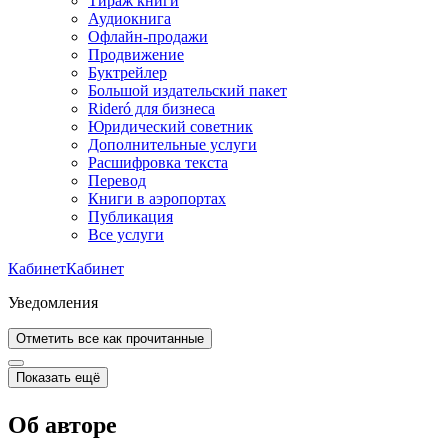
Тираж книги
Аудиокнига
Офлайн-продажи
Продвижение
Буктрейлер
Большой издательский пакет
Rideró для бизнеса
Юридический советник
Дополнительные услуги
Расшифровка текста
Перевод
Книги в аэропортах
Публикация
Все услуги
Кабинет
Кабинет
Уведомления
Отметить все как прочитанные
Показать ещё
Об авторе