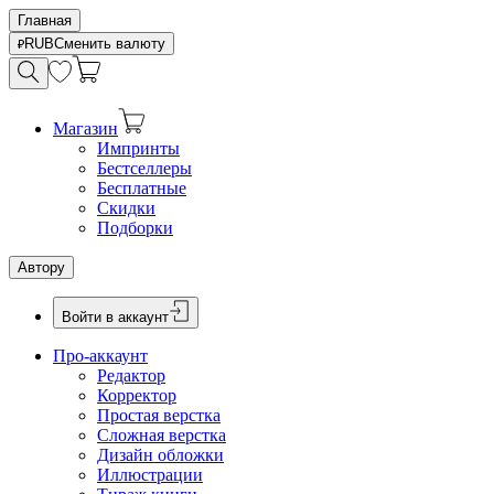
Главная
RUB
Сменить валюту
Магазин
Импринты
Бестселлеры
Бесплатные
Скидки
Подборки
Автору
Войти в аккаунт
Про-аккаунт
Редактор
Корректор
Простая верстка
Сложная верстка
Дизайн обложки
Иллюстрации