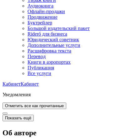
Тираж книги
Аудиокнига
Офлайн-продажи
Продвижение
Буктрейлер
Большой издательский пакет
Rideró для бизнеса
Юридический советник
Дополнительные услуги
Расшифровка текста
Перевод
Книги в аэропортах
Публикация
Все услуги
Кабинет
Кабинет
Уведомления
Отметить все как прочитанные
Показать ещё
Об авторе