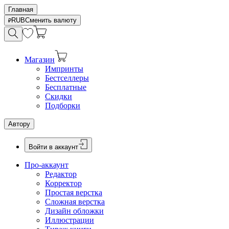
Главная
RUB
Сменить валюту
Магазин
Импринты
Бестселлеры
Бесплатные
Скидки
Подборки
Автору
Войти в аккаунт
Про-аккаунт
Редактор
Корректор
Простая верстка
Сложная верстка
Дизайн обложки
Иллюстрации