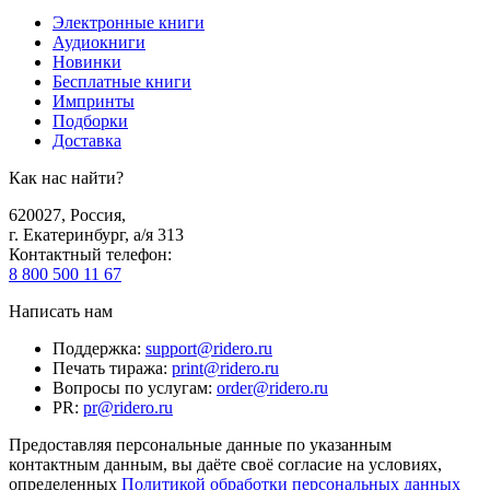
Электронные книги
Аудиокниги
Новинки
Бесплатные книги
Импринты
Подборки
Доставка
Как нас найти?
620027
,
Россия
,
г. Екатеринбург, а/я 313
Контактный телефон
:
8 800 500 11 67
Написать нам
Поддержка
:
support@ridero.ru
Печать тиража
:
print@ridero.ru
Вопросы по услугам
:
order@ridero.ru
PR
:
pr@ridero.ru
Предоставляя персональные данные по указанным
контактным данным, вы даёте своё согласие на условиях,
определенных
Политикой обработки персональных данных