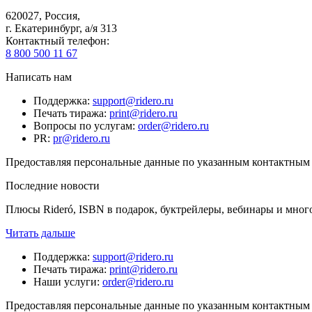
620027
,
Россия
,
г. Екатеринбург, а/я 313
Контактный телефон
:
8 800 500 11 67
Написать нам
Поддержка
:
support@ridero.ru
Печать тиража
:
print@ridero.ru
Вопросы по услугам
:
order@ridero.ru
PR
:
pr@ridero.ru
Предоставляя персональные данные по указанным контактным д
Последние новости
Плюсы Rideró, ISBN в подарок, буктрейлеры, вебинары и мног
Читать дальше
Поддержка
:
support@ridero.ru
Печать тиража
:
print@ridero.ru
Наши услуги
:
order@ridero.ru
Предоставляя персональные данные по указанным контактным д