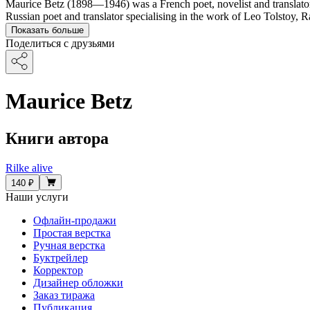
Maurice Betz (1898—1946) was a French poet, novelist and translato
Russian poet and translator specialising in the work of Leo Tolstoy, 
Показать больше
Поделиться с друзьями
Maurice Betz
Книги автора
Rilke alive
140 ₽
Наши услуги
Офлайн-продажи
Простая верстка
Ручная верстка
Буктрейлер
Корректор
Дизайнер обложки
Заказ тиража
Публикация