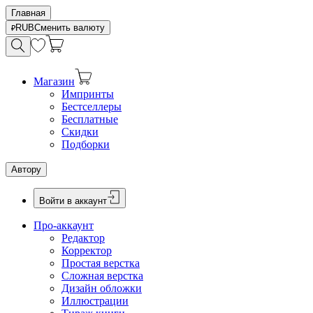
Главная
RUB
Сменить валюту
Магазин
Импринты
Бестселлеры
Бесплатные
Скидки
Подборки
Автору
Войти в аккаунт
Про-аккаунт
Редактор
Корректор
Простая верстка
Сложная верстка
Дизайн обложки
Иллюстрации