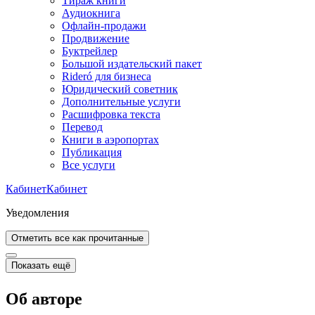
Тираж книги
Аудиокнига
Офлайн-продажи
Продвижение
Буктрейлер
Большой издательский пакет
Rideró для бизнеса
Юридический советник
Дополнительные услуги
Расшифровка текста
Перевод
Книги в аэропортах
Публикация
Все услуги
Кабинет
Кабинет
Уведомления
Отметить все как прочитанные
Показать ещё
Об авторе