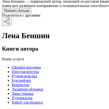
Лена Беншин — норвежский автор, пишущий на русском языке. 
помогают развивать воображение и познавательные способност
Показать больше
Поделиться с друзьями
Лена Беншин
Книги автора
Наши услуги
Офлайн-продажи
Простая верстка
Ручная верстка
Буктрейлер
Корректор
Дизайнер обложки
Заказ тиража
Публикация
Rideró для бизнеса