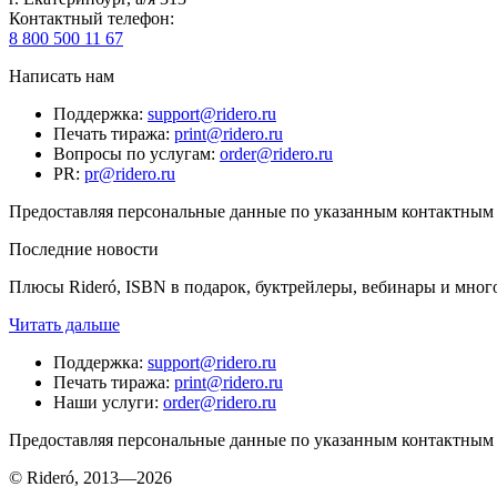
Контактный телефон
:
8 800 500 11 67
Написать нам
Поддержка
:
support@ridero.ru
Печать тиража
:
print@ridero.ru
Вопросы по услугам
:
order@ridero.ru
PR
:
pr@ridero.ru
Предоставляя персональные данные по указанным контактным д
Последние новости
Плюсы Rideró, ISBN в подарок, буктрейлеры, вебинары и мног
Читать дальше
Поддержка
:
support@ridero.ru
Печать тиража
:
print@ridero.ru
Наши услуги
:
order@ridero.ru
Предоставляя персональные данные по указанным контактным д
© Rideró, 2013—
2026