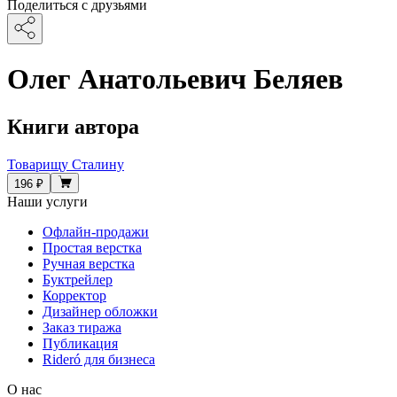
Поделиться с друзьями
Олег Анатольевич Беляев
Книги автора
Товарищу Сталину
196 ₽
Наши услуги
Офлайн-продажи
Простая верстка
Ручная верстка
Буктрейлер
Корректор
Дизайнер обложки
Заказ тиража
Публикация
Rideró для бизнеса
О нас