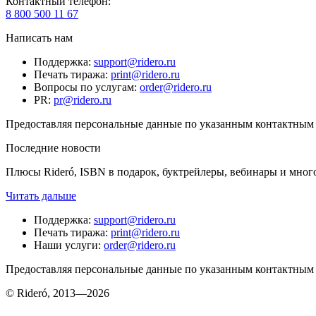
Контактный телефон
:
8 800 500 11 67
Написать нам
Поддержка
:
support@ridero.ru
Печать тиража
:
print@ridero.ru
Вопросы по услугам
:
order@ridero.ru
PR
:
pr@ridero.ru
Предоставляя персональные данные по указанным контактным д
Последние новости
Плюсы Rideró, ISBN в подарок, буктрейлеры, вебинары и мног
Читать дальше
Поддержка
:
support@ridero.ru
Печать тиража
:
print@ridero.ru
Наши услуги
:
order@ridero.ru
Предоставляя персональные данные по указанным контактным д
© Rideró, 2013—
2026