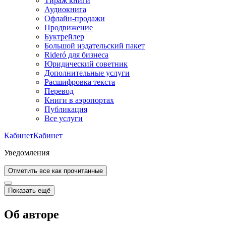
Тираж книги
Аудиокнига
Офлайн-продажи
Продвижение
Буктрейлер
Большой издательский пакет
Rideró для бизнеса
Юридический советник
Дополнительные услуги
Расшифровка текста
Перевод
Книги в аэропортах
Публикация
Все услуги
Кабинет
Кабинет
Уведомления
Отметить все как прочитанные
Показать ещё
Об авторе