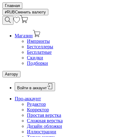
Главная
RUB
Сменить валюту
Магазин
Импринты
Бестселлеры
Бесплатные
Скидки
Подборки
Автору
Войти в аккаунт
Про-аккаунт
Редактор
Корректор
Простая верстка
Сложная верстка
Дизайн обложки
Иллюстрации