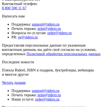
Контактный телефон
:
8 800 500 11 67
Написать нам
Поддержка
:
support@ridero.ru
Печать тиража
:
print@ridero.ru
Вопросы по услугам
:
order@ridero.ru
PR
:
pr@ridero.ru
Предоставляя персональные данные по указанным
контактным данным, вы даёте своё согласие на условиях,
определенных
Политикой обработки персональных данных
Последние новости
Плюсы Rideró, ISBN в подарок, буктрейлеры, вебинары
и многое другое
Читать дальше
Поддержка
:
support@ridero.ru
Печать тиража
:
print@ridero.ru
Наши услуги
:
order@ridero.ru