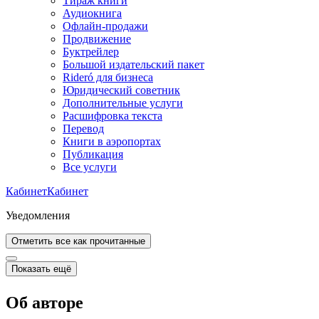
Тираж книги
Аудиокнига
Офлайн-продажи
Продвижение
Буктрейлер
Большой издательский пакет
Rideró для бизнеса
Юридический советник
Дополнительные услуги
Расшифровка текста
Перевод
Книги в аэропортах
Публикация
Все услуги
Кабинет
Кабинет
Уведомления
Отметить все как прочитанные
Показать ещё
Об авторе