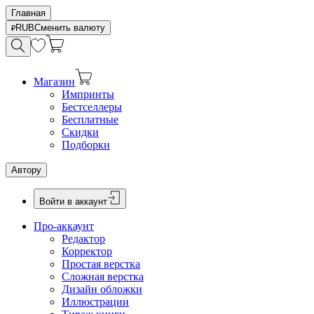
Главная
RUB
Сменить валюту
Магазин
Импринты
Бестселлеры
Бесплатные
Скидки
Подборки
Автору
Войти в аккаунт
Про-аккаунт
Редактор
Корректор
Простая верстка
Сложная верстка
Дизайн обложки
Иллюстрации