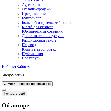
Тираж книги
Аудиокнига
Офлайн-продажи
Продвижение
Буктрейлер
Большой издательский пакет
Rideró для бизнеса
Юридический советник
Дополнительные услуги
Расшифровка текста
Перевод
Книги в аэропортах
Публикация
Все услуги
Кабинет
Кабинет
Уведомления
Отметить все как прочитанные
Показать ещё
Об авторе