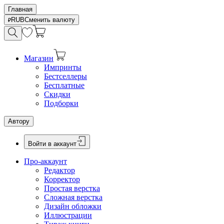
Главная
RUB
Сменить валюту
Магазин
Импринты
Бестселлеры
Бесплатные
Скидки
Подборки
Автору
Войти в аккаунт
Про-аккаунт
Редактор
Корректор
Простая верстка
Сложная верстка
Дизайн обложки
Иллюстрации