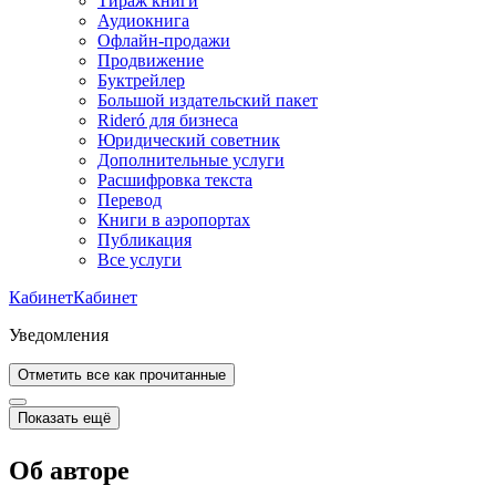
Тираж книги
Аудиокнига
Офлайн-продажи
Продвижение
Буктрейлер
Большой издательский пакет
Rideró для бизнеса
Юридический советник
Дополнительные услуги
Расшифровка текста
Перевод
Книги в аэропортах
Публикация
Все услуги
Кабинет
Кабинет
Уведомления
Отметить все как прочитанные
Показать ещё
Об авторе