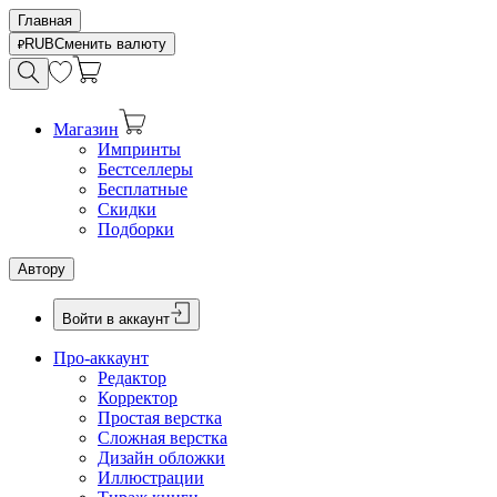
Главная
RUB
Сменить валюту
Магазин
Импринты
Бестселлеры
Бесплатные
Скидки
Подборки
Автору
Войти в аккаунт
Про-аккаунт
Редактор
Корректор
Простая верстка
Сложная верстка
Дизайн обложки
Иллюстрации