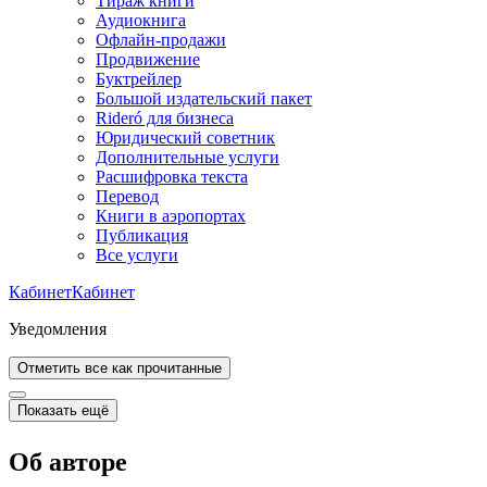
Тираж книги
Аудиокнига
Офлайн-продажи
Продвижение
Буктрейлер
Большой издательский пакет
Rideró для бизнеса
Юридический советник
Дополнительные услуги
Расшифровка текста
Перевод
Книги в аэропортах
Публикация
Все услуги
Кабинет
Кабинет
Уведомления
Отметить все как прочитанные
Показать ещё
Об авторе