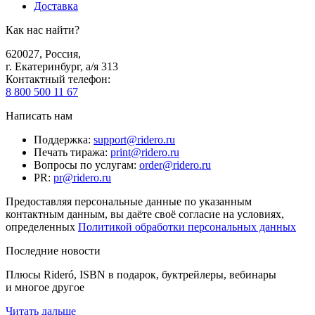
Доставка
Как нас найти?
620027
,
Россия
,
г. Екатеринбург, а/я 313
Контактный телефон
:
8 800 500 11 67
Написать нам
Поддержка
:
support@ridero.ru
Печать тиража
:
print@ridero.ru
Вопросы по услугам
:
order@ridero.ru
PR
:
pr@ridero.ru
Предоставляя персональные данные по указанным
контактным данным, вы даёте своё согласие на условиях,
определенных
Политикой обработки персональных данных
Последние новости
Плюсы Rideró, ISBN в подарок, буктрейлеры, вебинары
и многое другое
Читать дальше