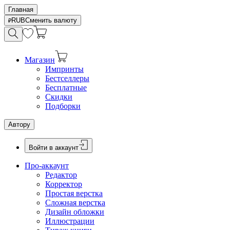
Главная
RUB
Сменить валюту
Магазин
Импринты
Бестселлеры
Бесплатные
Скидки
Подборки
Автору
Войти в аккаунт
Про-аккаунт
Редактор
Корректор
Простая верстка
Сложная верстка
Дизайн обложки
Иллюстрации