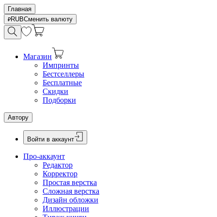
Главная
RUB
Сменить валюту
Магазин
Импринты
Бестселлеры
Бесплатные
Скидки
Подборки
Автору
Войти в аккаунт
Про-аккаунт
Редактор
Корректор
Простая верстка
Сложная верстка
Дизайн обложки
Иллюстрации