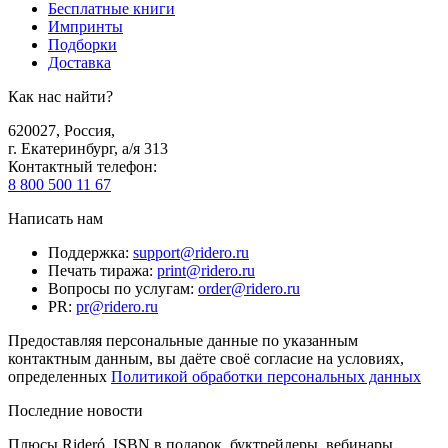
Бесплатные книги
Импринты
Подборки
Доставка
Как нас найти?
620027
,
Россия
,
г. Екатеринбург, а/я 313
Контактный телефон
:
8 800 500 11 67
Написать нам
Поддержка
:
support@ridero.ru
Печать тиража
:
print@ridero.ru
Вопросы по услугам
:
order@ridero.ru
PR
:
pr@ridero.ru
Предоставляя персональные данные по указанным
контактным данным, вы даёте своё согласие на условиях,
определенных
Политикой обработки персональных данных
Последние новости
Плюсы Rideró, ISBN в подарок, буктрейлеры, вебинары