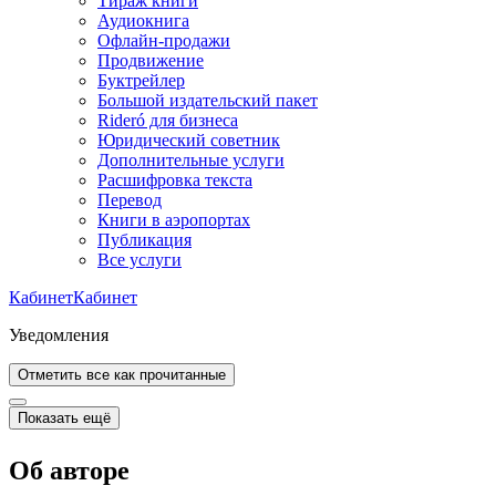
Тираж книги
Аудиокнига
Офлайн-продажи
Продвижение
Буктрейлер
Большой издательский пакет
Rideró для бизнеса
Юридический советник
Дополнительные услуги
Расшифровка текста
Перевод
Книги в аэропортах
Публикация
Все услуги
Кабинет
Кабинет
Уведомления
Отметить все как прочитанные
Показать ещё
Об авторе