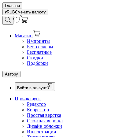
Главная
RUB
Сменить валюту
Магазин
Импринты
Бестселлеры
Бесплатные
Скидки
Подборки
Автору
Войти в аккаунт
Про-аккаунт
Редактор
Корректор
Простая верстка
Сложная верстка
Дизайн обложки
Иллюстрации