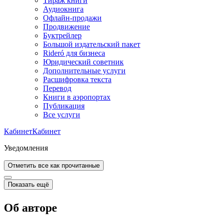
Тираж книги
Аудиокнига
Офлайн-продажи
Продвижение
Буктрейлер
Большой издательский пакет
Rideró для бизнеса
Юридический советник
Дополнительные услуги
Расшифровка текста
Перевод
Книги в аэропортах
Публикация
Все услуги
Кабинет
Кабинет
Уведомления
Отметить все как прочитанные
Показать ещё
Об авторе