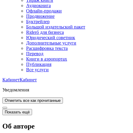
Тираж книги
Аудиокнига
Офлайн-продажи
Продвижение
Буктрейлер
Большой издательский пакет
Rideró для бизнеса
Юридический советник
Дополнительные услуги
Расшифровка текста
Перевод
Книги в аэропортах
Публикация
Все услуги
Кабинет
Кабинет
Уведомления
Отметить все как прочитанные
Показать ещё
Об авторе