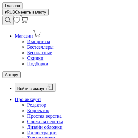
Главная
RUB
Сменить валюту
Магазин
Импринты
Бестселлеры
Бесплатные
Скидки
Подборки
Автору
Войти в аккаунт
Про-аккаунт
Редактор
Корректор
Простая верстка
Сложная верстка
Дизайн обложки
Иллюстрации