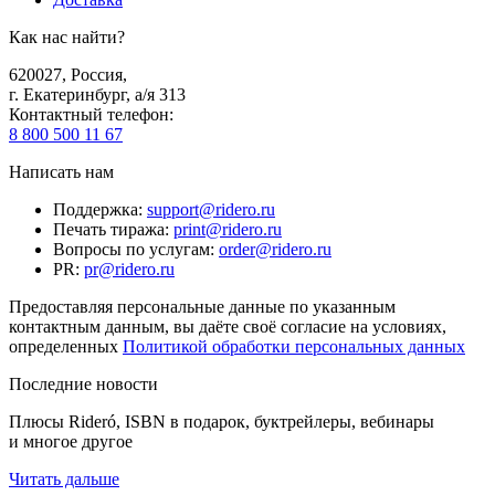
Как нас найти?
620027
,
Россия
,
г. Екатеринбург, а/я 313
Контактный телефон
:
8 800 500 11 67
Написать нам
Поддержка
:
support@ridero.ru
Печать тиража
:
print@ridero.ru
Вопросы по услугам
:
order@ridero.ru
PR
:
pr@ridero.ru
Предоставляя персональные данные по указанным
контактным данным, вы даёте своё согласие на условиях,
определенных
Политикой обработки персональных данных
Последние новости
Плюсы Rideró, ISBN в подарок, буктрейлеры, вебинары
и многое другое
Читать дальше