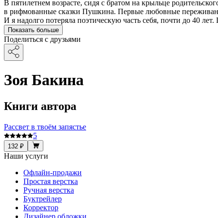
В пятилетнем возрасте, сидя с братом на крыльце родительског
в рифмованные сказки Пушкина. Первые любовные переживани
И я надолго потеряла поэтическую часть себя, почти до 40 лет
Показать больше
Поделиться с друзьями
Зоя Бакина
Книги автора
Рассвет в твоём запястье
5
132 ₽
Наши услуги
Офлайн-продажи
Простая верстка
Ручная верстка
Буктрейлер
Корректор
Дизайнер обложки