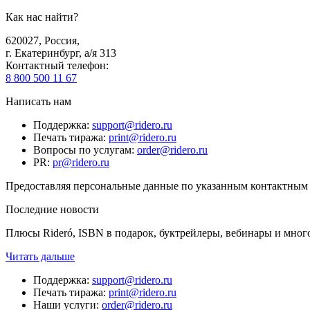
Как нас найти?
620027
,
Россия
,
г. Екатеринбург, а/я 313
Контактный телефон
:
8 800 500 11 67
Написать нам
Поддержка
:
support@ridero.ru
Печать тиража
:
print@ridero.ru
Вопросы по услугам
:
order@ridero.ru
PR
:
pr@ridero.ru
Предоставляя персональные данные по указанным контактным д
Последние новости
Плюсы Rideró, ISBN в подарок, буктрейлеры, вебинары и мног
Читать дальше
Поддержка
:
support@ridero.ru
Печать тиража
:
print@ridero.ru
Наши услуги
:
order@ridero.ru