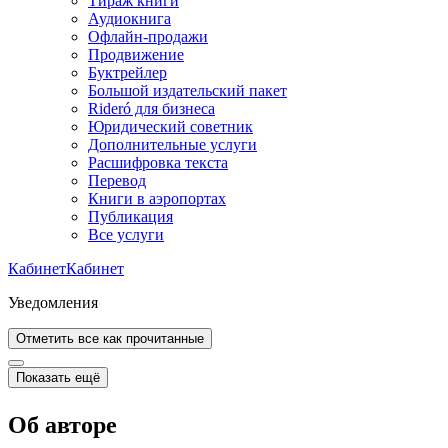
Тираж книги
Аудиокнига
Офлайн-продажи
Продвижение
Буктрейлер
Большой издательский пакет
Rideró для бизнеса
Юридический советник
Дополнительные услуги
Расшифровка текста
Перевод
Книги в аэропортах
Публикация
Все услуги
Кабинет
Кабинет
Уведомления
Отметить все как прочитанные
Показать ещё
Об авторе