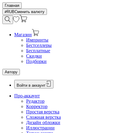
Главная
RUB
Сменить валюту
Магазин
Импринты
Бестселлеры
Бесплатные
Скидки
Подборки
Автору
Войти в аккаунт
Про-аккаунт
Редактор
Корректор
Простая верстка
Сложная верстка
Дизайн обложки
Иллюстрации