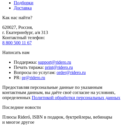
Подборки
Доставка
Как нас найти?
620027
,
Россия
,
г. Екатеринбург, а/я 313
Контактный телефон
:
8 800 500 11 67
Написать нам
Поддержка
:
support@ridero.ru
Печать тиража
:
print@ridero.ru
Вопросы по услугам
:
order@ridero.ru
PR
:
pr@ridero.ru
Предоставляя персональные данные по указанным
контактным данным, вы даёте своё согласие на условиях,
определенных
Политикой обработки персональных данных
Последние новости
Плюсы Rideró, ISBN в подарок, буктрейлеры, вебинары
и многое другое