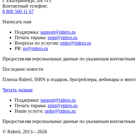
г. Екатеринбург, а/я 313
Контактный телефон
:
8 800 500 11 67
Написать нам
Поддержка
:
support@ridero.ru
Печать тиража
:
print@ridero.ru
Вопросы по услугам
:
order@ridero.ru
PR
:
pr@ridero.ru
Предоставляя персональные данные по указанным контактным д
Последние новости
Плюсы Rideró, ISBN в подарок, буктрейлеры, вебинары и мног
Читать дальше
Поддержка
:
support@ridero.ru
Печать тиража
:
print@ridero.ru
Наши услуги
:
order@ridero.ru
Предоставляя персональные данные по указанным контактным д
© Rideró, 2013—
2026