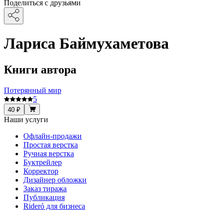
Поделиться с друзьями
Лариса Баймухаметова
Книги автора
Потерянный мир
5
40 ₽
Наши услуги
Офлайн-продажи
Простая верстка
Ручная верстка
Буктрейлер
Корректор
Дизайнер обложки
Заказ тиража
Публикация
Rideró для бизнеса