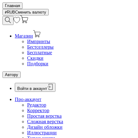
Главная
RUB
Сменить валюту
Магазин
Импринты
Бестселлеры
Бесплатные
Скидки
Подборки
Автору
Войти в аккаунт
Про-аккаунт
Редактор
Корректор
Простая верстка
Сложная верстка
Дизайн обложки
Иллюстрации