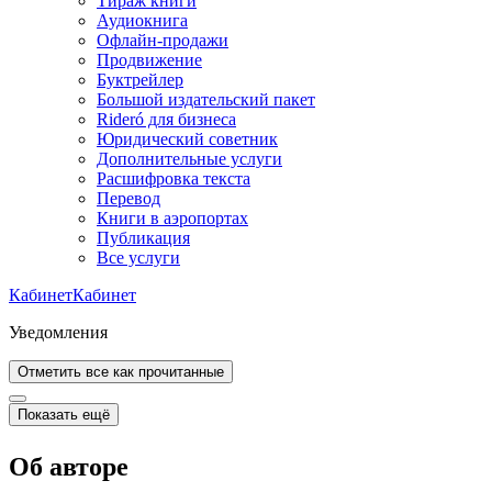
Тираж книги
Аудиокнига
Офлайн-продажи
Продвижение
Буктрейлер
Большой издательский пакет
Rideró для бизнеса
Юридический советник
Дополнительные услуги
Расшифровка текста
Перевод
Книги в аэропортах
Публикация
Все услуги
Кабинет
Кабинет
Уведомления
Отметить все как прочитанные
Показать ещё
Об авторе