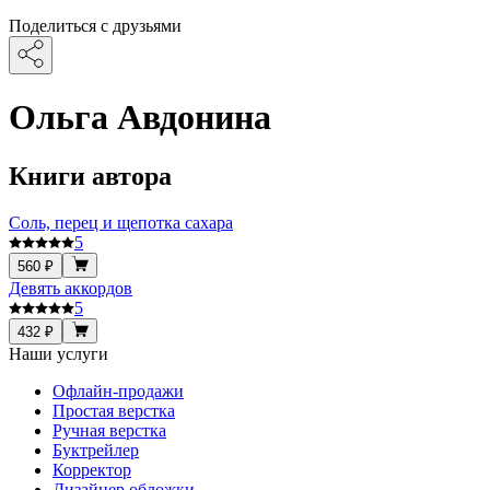
Поделиться с друзьями
Ольга Авдонина
Книги автора
Соль, перец и щепотка сахара
5
560 ₽
Девять аккордов
5
432 ₽
Наши услуги
Офлайн-продажи
Простая верстка
Ручная верстка
Буктрейлер
Корректор
Дизайнер обложки