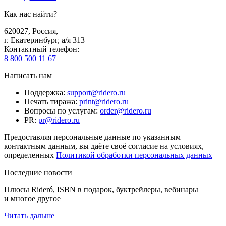
Как нас найти?
620027
,
Россия
,
г. Екатеринбург, а/я 313
Контактный телефон
:
8 800 500 11 67
Написать нам
Поддержка
:
support@ridero.ru
Печать тиража
:
print@ridero.ru
Вопросы по услугам
:
order@ridero.ru
PR
:
pr@ridero.ru
Предоставляя персональные данные по указанным
контактным данным, вы даёте своё согласие на условиях,
определенных
Политикой обработки персональных данных
Последние новости
Плюсы Rideró, ISBN в подарок, буктрейлеры, вебинары
и многое другое
Читать дальше