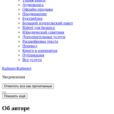
Тираж книги
Аудиокнига
Офлайн-продажи
Продвижение
Буктрейлер
Большой издательский пакет
Rideró для бизнеса
Юридический советник
Дополнительные услуги
Расшифровка текста
Перевод
Книги в аэропортах
Публикация
Все услуги
Кабинет
Кабинет
Уведомления
Отметить все как прочитанные
Показать ещё
Об авторе