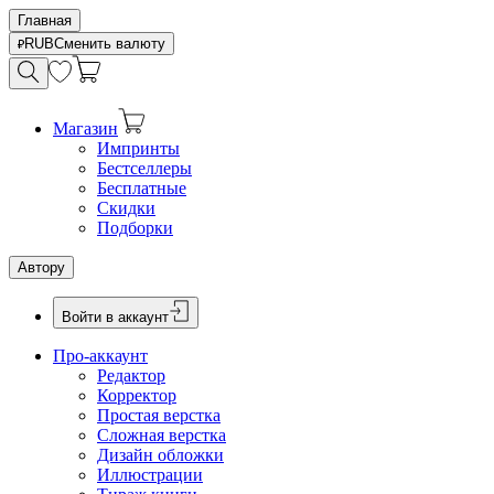
Главная
RUB
Сменить валюту
Магазин
Импринты
Бестселлеры
Бесплатные
Скидки
Подборки
Автору
Войти в аккаунт
Про-аккаунт
Редактор
Корректор
Простая верстка
Сложная верстка
Дизайн обложки
Иллюстрации