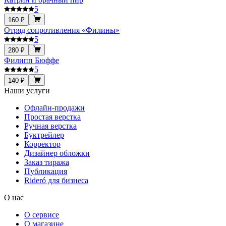
5
160 ₽
Отряд сопротивления «Филины»
5
280 ₽
Филипп Бюффе
5
140 ₽
Наши услуги
Офлайн-продажи
Простая верстка
Ручная верстка
Буктрейлер
Корректор
Дизайнер обложки
Заказ тиража
Публикация
Rideró для бизнеса
О нас
О сервисе
О магазине