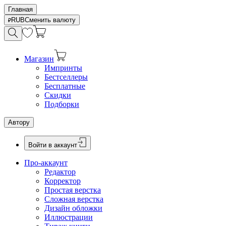
Главная
RUB
Сменить валюту
Магазин
Импринты
Бестселлеры
Бесплатные
Скидки
Подборки
Автору
Войти в аккаунт
Про-аккаунт
Редактор
Корректор
Простая верстка
Сложная верстка
Дизайн обложки
Иллюстрации