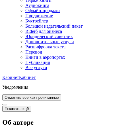
Тираж книги
Аудиокнига
Офлайн-продажи
Продвижение
Буктрейлер
Большой издательский пакет
Rideró для бизнеса
Юридический советник
Дополнительные услуги
Расшифровка текста
Перевод
Книги в аэропортах
Публикация
Все услуги
Кабинет
Кабинет
Уведомления
Отметить все как прочитанные
Показать ещё
Об авторе