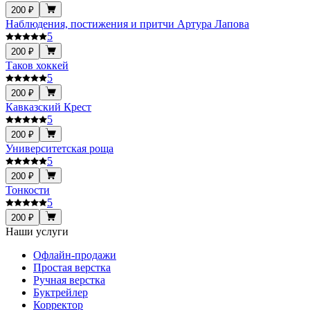
200 ₽
Наблюдения, постижения и притчи Артура Лапова
5
200 ₽
Таков хоккей
5
200 ₽
Кавказский Крест
5
200 ₽
Университетская роща
5
200 ₽
Тонкости
5
200 ₽
Наши услуги
Офлайн-продажи
Простая верстка
Ручная верстка
Буктрейлер
Корректор