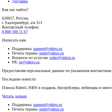
Доставка
Как нас найти?
620027
,
Россия
,
г. Екатеринбург, а/я 313
Контактный телефон
:
8 800 500 11 67
Написать нам
Поддержка
:
support@ridero.ru
Печать тиража
:
print@ridero.ru
Вопросы по услугам
:
order@ridero.ru
PR
:
pr@ridero.ru
Предоставляя персональные данные по указанным контактным д
Последние новости
Плюсы Rideró, ISBN в подарок, буктрейлеры, вебинары и мног
Читать дальше
Поддержка
:
support@ridero.ru
Печать тиража
:
print@ridero.ru