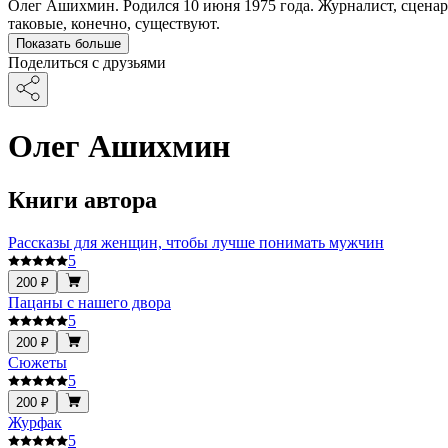
Олег Ашихмин. Родился 10 июня 1975 года. Журналист, сценар
таковые, конечно, существуют.
Показать больше
Поделиться с друзьями
Олег Ашихмин
Книги автора
Рассказы для женщин, чтобы лучше понимать мужчин
5
200 ₽
Пацаны с нашего двора
5
200 ₽
Сюжеты
5
200 ₽
Журфак
5