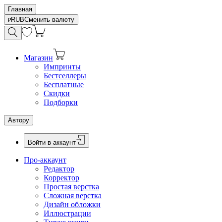
Главная
RUB
Сменить валюту
Магазин
Импринты
Бестселлеры
Бесплатные
Скидки
Подборки
Автору
Войти в аккаунт
Про-аккаунт
Редактор
Корректор
Простая верстка
Сложная верстка
Дизайн обложки
Иллюстрации