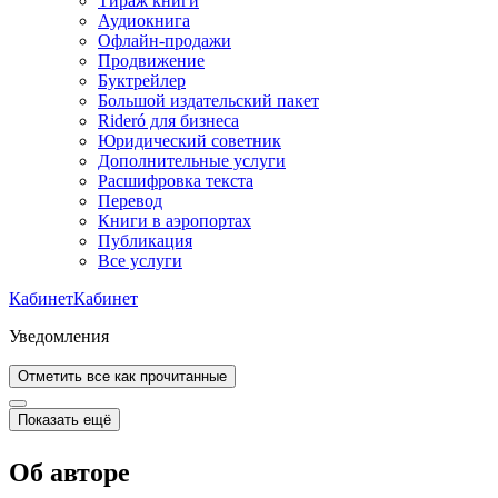
Тираж книги
Аудиокнига
Офлайн-продажи
Продвижение
Буктрейлер
Большой издательский пакет
Rideró для бизнеса
Юридический советник
Дополнительные услуги
Расшифровка текста
Перевод
Книги в аэропортах
Публикация
Все услуги
Кабинет
Кабинет
Уведомления
Отметить все как прочитанные
Показать ещё
Об авторе