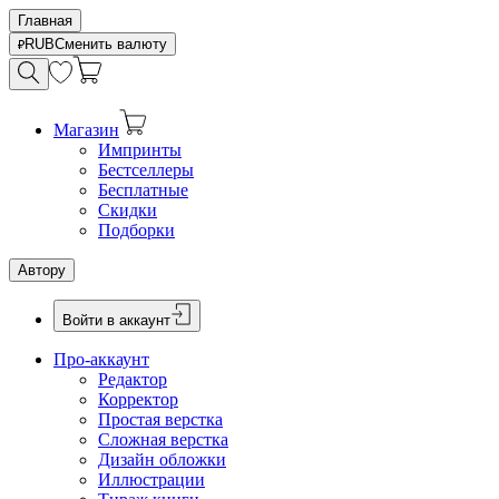
Главная
RUB
Сменить валюту
Магазин
Импринты
Бестселлеры
Бесплатные
Скидки
Подборки
Автору
Войти в аккаунт
Про-аккаунт
Редактор
Корректор
Простая верстка
Сложная верстка
Дизайн обложки
Иллюстрации