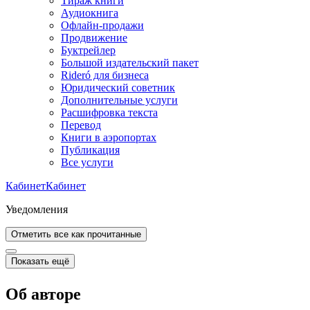
Тираж книги
Аудиокнига
Офлайн-продажи
Продвижение
Буктрейлер
Большой издательский пакет
Rideró для бизнеса
Юридический советник
Дополнительные услуги
Расшифровка текста
Перевод
Книги в аэропортах
Публикация
Все услуги
Кабинет
Кабинет
Уведомления
Отметить все как прочитанные
Показать ещё
Об авторе