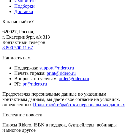
Импринты
Подборки
Доставка
Как нас найти?
620027
,
Россия
,
г. Екатеринбург, а/я 313
Контактный телефон
:
8 800 500 11 67
Написать нам
Поддержка
:
support@ridero.ru
Печать тиража
:
print@ridero.ru
Вопросы по услугам
:
order@ridero.ru
PR
:
pr@ridero.ru
Предоставляя персональные данные по указанным
контактным данным, вы даёте своё согласие на условиях,
определенных
Политикой обработки персональных данных
Последние новости
Плюсы Rideró, ISBN в подарок, буктрейлеры, вебинары
и многое другое