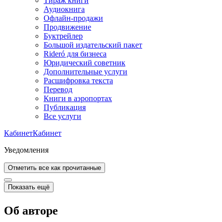
Тираж книги
Аудиокнига
Офлайн-продажи
Продвижение
Буктрейлер
Большой издательский пакет
Rideró для бизнеса
Юридический советник
Дополнительные услуги
Расшифровка текста
Перевод
Книги в аэропортах
Публикация
Все услуги
Кабинет
Кабинет
Уведомления
Отметить все как прочитанные
Показать ещё
Об авторе