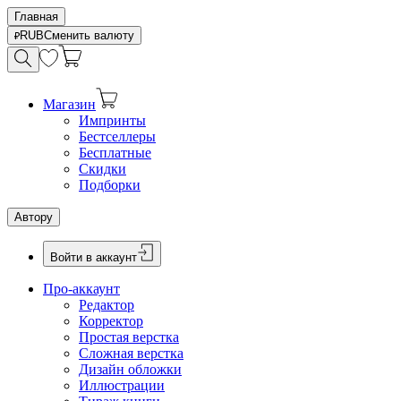
Главная
RUB
Сменить валюту
Магазин
Импринты
Бестселлеры
Бесплатные
Скидки
Подборки
Автору
Войти в аккаунт
Про-аккаунт
Редактор
Корректор
Простая верстка
Сложная верстка
Дизайн обложки
Иллюстрации