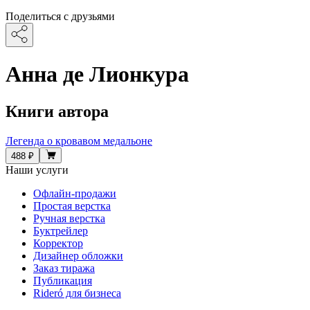
Поделиться с друзьями
Анна де Лионкура
Книги автора
Легенда о кровавом медальоне
488 ₽
Наши услуги
Офлайн-продажи
Простая верстка
Ручная верстка
Буктрейлер
Корректор
Дизайнер обложки
Заказ тиража
Публикация
Rideró для бизнеса