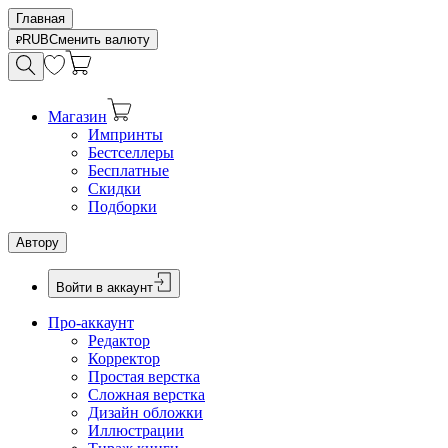
Главная
RUB
Сменить валюту
Магазин
Импринты
Бестселлеры
Бесплатные
Скидки
Подборки
Автору
Войти в аккаунт
Про-аккаунт
Редактор
Корректор
Простая верстка
Сложная верстка
Дизайн обложки
Иллюстрации