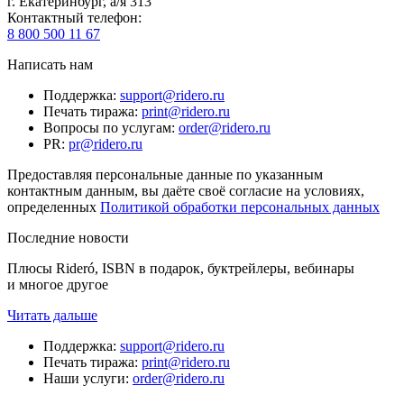
г. Екатеринбург, а/я 313
Контактный телефон
:
8 800 500 11 67
Написать нам
Поддержка
:
support@ridero.ru
Печать тиража
:
print@ridero.ru
Вопросы по услугам
:
order@ridero.ru
PR
:
pr@ridero.ru
Предоставляя персональные данные по указанным
контактным данным, вы даёте своё согласие на условиях,
определенных
Политикой обработки персональных данных
Последние новости
Плюсы Rideró, ISBN в подарок, буктрейлеры, вебинары
и многое другое
Читать дальше
Поддержка
:
support@ridero.ru
Печать тиража
:
print@ridero.ru
Наши услуги
:
order@ridero.ru