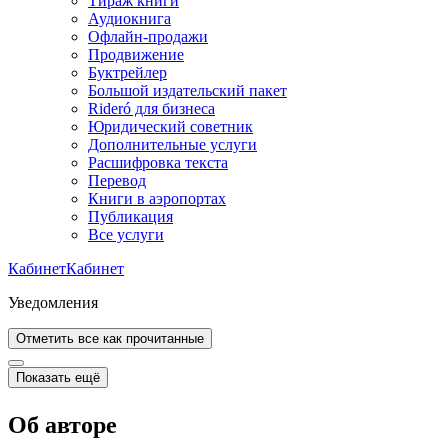
Тираж книги
Аудиокнига
Офлайн-продажи
Продвижение
Буктрейлер
Большой издательский пакет
Rideró для бизнеса
Юридический советник
Дополнительные услуги
Расшифровка текста
Перевод
Книги в аэропортах
Публикация
Все услуги
Кабинет
Кабинет
Уведомления
Отметить все как прочитанные
Показать ещё
Об авторе