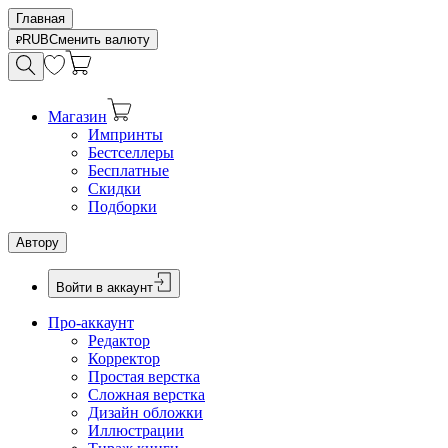
Главная
RUB
Сменить валюту
Магазин
Импринты
Бестселлеры
Бесплатные
Скидки
Подборки
Автору
Войти в аккаунт
Про-аккаунт
Редактор
Корректор
Простая верстка
Сложная верстка
Дизайн обложки
Иллюстрации