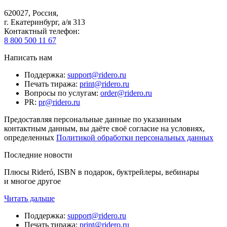
620027
,
Россия
,
г. Екатеринбург, а/я 313
Контактный телефон
:
8 800 500 11 67
Написать нам
Поддержка
:
support@ridero.ru
Печать тиража
:
print@ridero.ru
Вопросы по услугам
:
order@ridero.ru
PR
:
pr@ridero.ru
Предоставляя персональные данные по указанным
контактным данным, вы даёте своё согласие на условиях,
определенных
Политикой обработки персональных данных
Последние новости
Плюсы Rideró, ISBN в подарок, буктрейлеры, вебинары
и многое другое
Читать дальше
Поддержка
:
support@ridero.ru
Печать тиража
:
print@ridero.ru