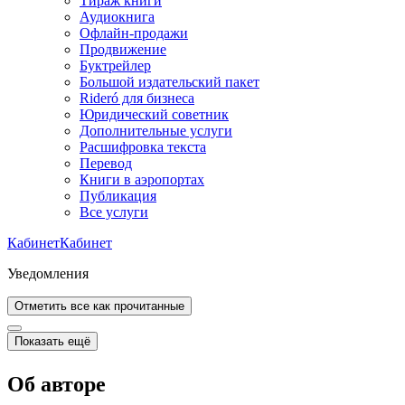
Тираж книги
Аудиокнига
Офлайн-продажи
Продвижение
Буктрейлер
Большой издательский пакет
Rideró для бизнеса
Юридический советник
Дополнительные услуги
Расшифровка текста
Перевод
Книги в аэропортах
Публикация
Все услуги
Кабинет
Кабинет
Уведомления
Отметить все как прочитанные
Показать ещё
Об авторе