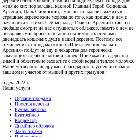
деревне очень холодно, намного холоднее, чем в городе. Для
меня до сих пор загадка, как мой Главный Герой Сенюшка,
Арсений, Царь Сибирский, смог несколько лет выжить в
страшные деревенские морозы до того, как пришёл к нам и
начал писать стихи. Сейчас, когда Главкот Арсений строго и
любяще смотрит на нас с пушистых облачков, память о нём не
позволяет мне бросить оставшихся зимовать ничьими
двенадцать кошачьих душ в нашей деревне. Поэтому, все
отчисления от продажи книги «Приключения Главкота
Арсения» пойдут на еду и лекарства для героически
зимующих в деревне котов и кошек. Приезжайте в деревню
зимой и обязательно захватите с собой корм и тёплое молочко.
Наши четвероногие друзья в благодарность успешно избавят
ваш дом и участок от мышей и других грызунов.
6 дек. 2022 г.
Наши услуги
Офлайн-продажи
Простая верстка
Ручная верстка
Буктрейлер
Корректор
Дизайнер обложки
Заказ тиража
Публикация