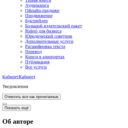
Тираж книги
Аудиокнига
Офлайн-продажи
Продвижение
Буктрейлер
Большой издательский пакет
Rideró для бизнеса
Юридический советник
Дополнительные услуги
Расшифровка текста
Перевод
Книги в аэропортах
Публикация
Все услуги
Кабинет
Кабинет
Уведомления
Отметить все как прочитанные
Показать ещё
Об авторе