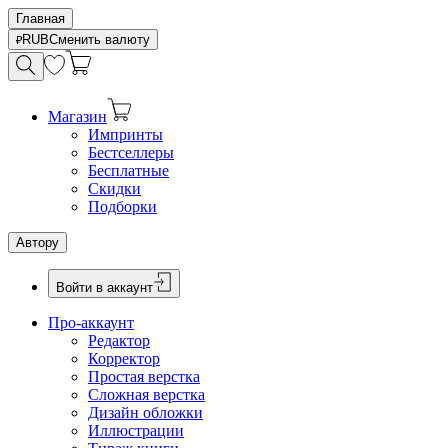
Главная
RUB
Сменить валюту
Магазин
Импринты
Бестселлеры
Бесплатные
Скидки
Подборки
Автору
Войти в аккаунт
Про-аккаунт
Редактор
Корректор
Простая верстка
Сложная верстка
Дизайн обложки
Иллюстрации