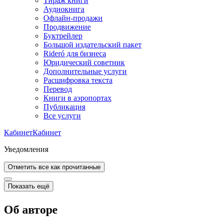
Тираж книги
Аудиокнига
Офлайн-продажи
Продвижение
Буктрейлер
Большой издательский пакет
Rideró для бизнеса
Юридический советник
Дополнительные услуги
Расшифровка текста
Перевод
Книги в аэропортах
Публикация
Все услуги
Кабинет
Кабинет
Уведомления
Отметить все как прочитанные
Показать ещё
Об авторе