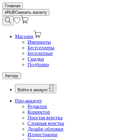
Главная
RUB
Сменить валюту
Магазин
Импринты
Бестселлеры
Бесплатные
Скидки
Подборки
Автору
Войти в аккаунт
Про-аккаунт
Редактор
Корректор
Простая верстка
Сложная верстка
Дизайн обложки
Иллюстрации