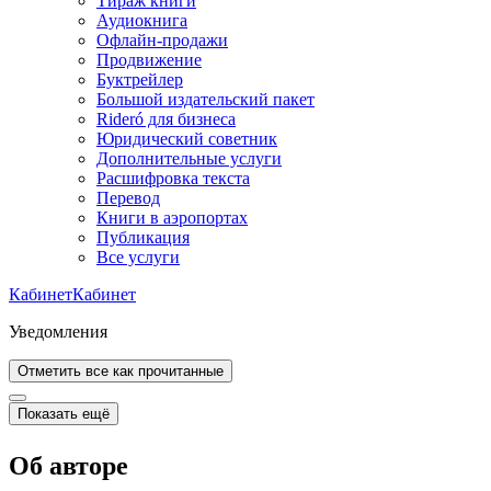
Тираж книги
Аудиокнига
Офлайн-продажи
Продвижение
Буктрейлер
Большой издательский пакет
Rideró для бизнеса
Юридический советник
Дополнительные услуги
Расшифровка текста
Перевод
Книги в аэропортах
Публикация
Все услуги
Кабинет
Кабинет
Уведомления
Отметить все как прочитанные
Показать ещё
Об авторе