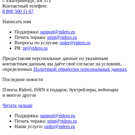
г. Екатеринбург, а/я 313
Контактный телефон
:
8 800 500 11 67
Написать нам
Поддержка
:
support@ridero.ru
Печать тиража
:
print@ridero.ru
Вопросы по услугам
:
order@ridero.ru
PR
:
pr@ridero.ru
Предоставляя персональные данные по указанным
контактным данным, вы даёте своё согласие на условиях,
определенных
Политикой обработки персональных данных
Последние новости
Плюсы Rideró, ISBN в подарок, буктрейлеры, вебинары
и многое другое
Читать дальше
Поддержка
:
support@ridero.ru
Печать тиража
:
print@ridero.ru
Наши услуги
:
order@ridero.ru