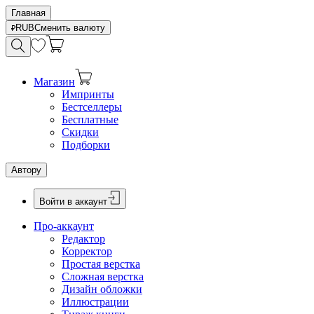
Главная
RUB
Сменить валюту
Магазин
Импринты
Бестселлеры
Бесплатные
Скидки
Подборки
Автору
Войти в аккаунт
Про-аккаунт
Редактор
Корректор
Простая верстка
Сложная верстка
Дизайн обложки
Иллюстрации