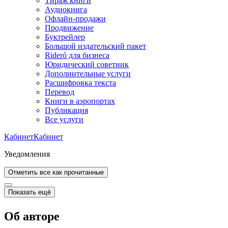
Тираж книги
Аудиокнига
Офлайн-продажи
Продвижение
Буктрейлер
Большой издательский пакет
Rideró для бизнеса
Юридический советник
Дополнительные услуги
Расшифровка текста
Перевод
Книги в аэропортах
Публикация
Все услуги
Кабинет
Кабинет
Уведомления
Отметить все как прочитанные
Показать ещё
Об авторе