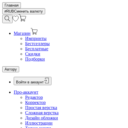
Главная
RUB
Сменить валюту
Магазин
Импринты
Бестселлеры
Бесплатные
Скидки
Подборки
Автору
Войти в аккаунт
Про-аккаунт
Редактор
Корректор
Простая верстка
Сложная верстка
Дизайн обложки
Иллюстрации