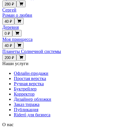
280 ₽
Сергей
Роман о любви
40 ₽
Деревня
0 ₽
Моя принцесса
40 ₽
Планеты Солнечной системы
200 ₽
Наши услуги
Офлайн-продажи
Простая верстка
Ручная верстка
Буктрейлер
Корректор
Дизайнер обложки
Заказ тиража
Публикация
Rideró для бизнеса
О нас