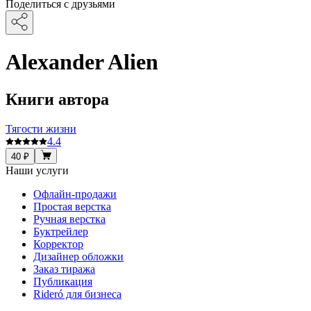
Поделиться с друзьями
Alexander Alien
Книги автора
Тягости жизни
4.4
40 ₽
Наши услуги
Офлайн-продажи
Простая верстка
Ручная верстка
Буктрейлер
Корректор
Дизайнер обложки
Заказ тиража
Публикация
Rideró для бизнеса