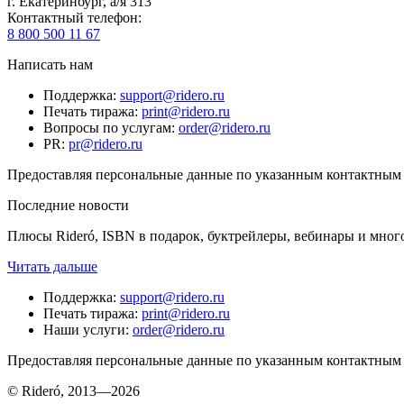
г. Екатеринбург, а/я 313
Контактный телефон
:
8 800 500 11 67
Написать нам
Поддержка
:
support@ridero.ru
Печать тиража
:
print@ridero.ru
Вопросы по услугам
:
order@ridero.ru
PR
:
pr@ridero.ru
Предоставляя персональные данные по указанным контактным д
Последние новости
Плюсы Rideró, ISBN в подарок, буктрейлеры, вебинары и мног
Читать дальше
Поддержка
:
support@ridero.ru
Печать тиража
:
print@ridero.ru
Наши услуги
:
order@ridero.ru
Предоставляя персональные данные по указанным контактным д
© Rideró, 2013—
2026