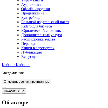
Тираж книги
Аудиокнига
Офлайн-продажи
Продвижение
Буктрейлер
Большой издательский пакет
Rideró для бизнеса
Юридический советник
Дополнительные услуги
Расшифровка текста
Перевод
Книги в аэропортах
Публикация
Все услуги
Кабинет
Кабинет
Уведомления
Отметить все как прочитанные
Показать ещё
Об авторе