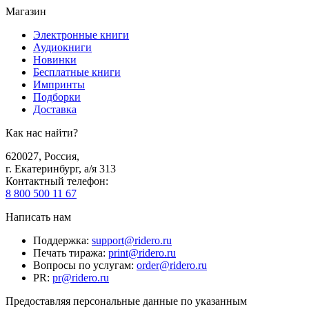
Магазин
Электронные книги
Аудиокниги
Новинки
Бесплатные книги
Импринты
Подборки
Доставка
Как нас найти?
620027
,
Россия
,
г. Екатеринбург, а/я 313
Контактный телефон
:
8 800 500 11 67
Написать нам
Поддержка
:
support@ridero.ru
Печать тиража
:
print@ridero.ru
Вопросы по услугам
:
order@ridero.ru
PR
:
pr@ridero.ru
Предоставляя персональные данные по указанным