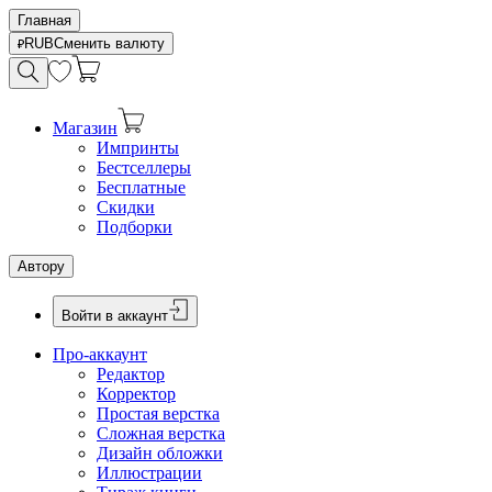
Главная
RUB
Сменить валюту
Магазин
Импринты
Бестселлеры
Бесплатные
Скидки
Подборки
Автору
Войти в аккаунт
Про-аккаунт
Редактор
Корректор
Простая верстка
Сложная верстка
Дизайн обложки
Иллюстрации