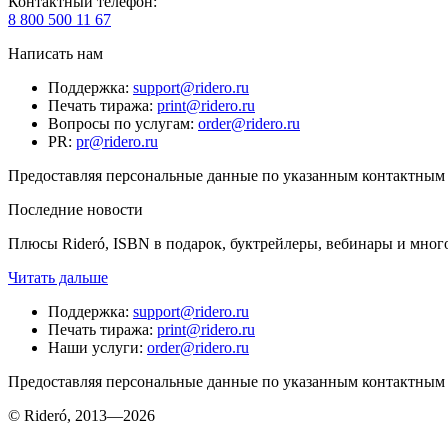
Контактный телефон
:
8 800 500 11 67
Написать нам
Поддержка
:
support@ridero.ru
Печать тиража
:
print@ridero.ru
Вопросы по услугам
:
order@ridero.ru
PR
:
pr@ridero.ru
Предоставляя персональные данные по указанным контактным д
Последние новости
Плюсы Rideró, ISBN в подарок, буктрейлеры, вебинары и мног
Читать дальше
Поддержка
:
support@ridero.ru
Печать тиража
:
print@ridero.ru
Наши услуги
:
order@ridero.ru
Предоставляя персональные данные по указанным контактным д
© Rideró, 2013—
2026