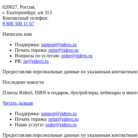
620027
,
Россия
,
г. Екатеринбург, а/я 313
Контактный телефон
:
8 800 500 11 67
Написать нам
Поддержка
:
support@ridero.ru
Печать тиража
:
print@ridero.ru
Вопросы по услугам
:
order@ridero.ru
PR
:
pr@ridero.ru
Предоставляя персональные данные по указанным контактным д
Последние новости
Плюсы Rideró, ISBN в подарок, буктрейлеры, вебинары и мног
Читать дальше
Поддержка
:
support@ridero.ru
Печать тиража
:
print@ridero.ru
Наши услуги
:
order@ridero.ru
Предоставляя персональные данные по указанным контактным д