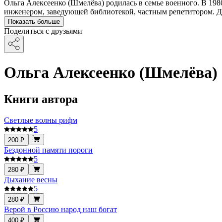
Ольга Алексеенко (Шмелёва) родилась в семье военного. В 198
инженером, заведующей библиотекой, частным репетитором. Дв
Показать больше
Поделиться с друзьями
Ольга Алексеенко (Шмелёва)
Книги автора
Светлые волны рифм
5
200 ₽
Бездонной памяти пороги
5
280 ₽
Дыхание весны
5
280 ₽
Верой в Россию народ наш богат
400 ₽